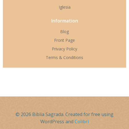
Iglesia
Information
Blog
Front Page
Privacy Policy
Terms & Conditions
© 2026 Biblia Sagrada. Created for free using
WordPress and
Colibri