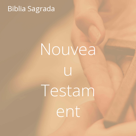
Saltar
Biblia Sagrada
al
contenido
Nouvea
u
Testam
ent