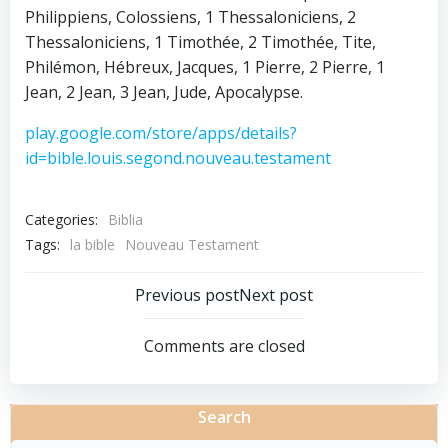
Philippiens, Colossiens, 1 Thessaloniciens, 2
Thessaloniciens, 1 Timothée, 2 Timothée, Tite,
Philémon, Hébreux, Jacques, 1 Pierre, 2 Pierre, 1
Jean, 2 Jean, 3 Jean, Jude, Apocalypse.
play.google.com/store/apps/details?
id=bible.louis.segond.nouveau.testament
Categories:
Biblia
Tags:
la bible
Nouveau Testament
Navegación
Navegació
Previous post
Next post
por
por
Comments are closed
las
las
Search